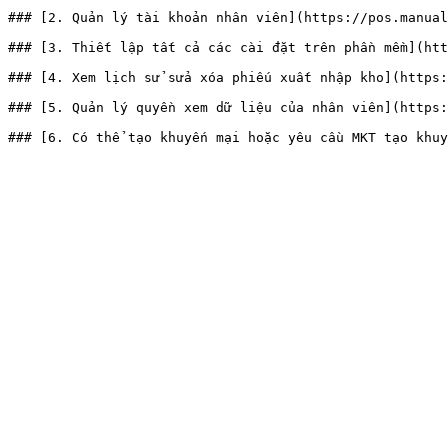
### [2. Quản lý tài khoản nhân viên](https://pos.manual
### [3. Thiết lập tất cả các cài đặt trên phần mềm](htt
### [4. Xem lịch sử sửa xóa phiếu xuất nhập kho](https:
### [5. Quản lý quyền xem dữ liệu của nhân viên](https: