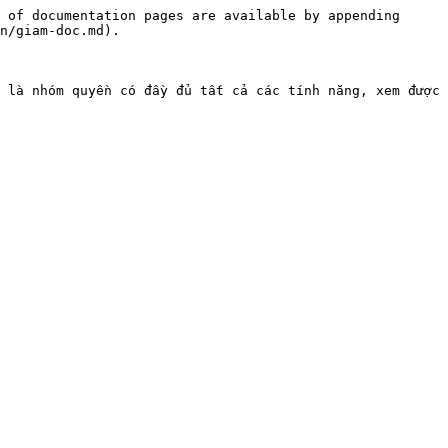
 of documentation pages are available by appending 
n/giam-doc.md).

 là nhóm quyền có đầy đủ tất cả các tính năng, xem được 