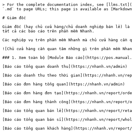
> For the complete documentation index, see [llms.txt](
`.md` to page URLs; this page is available as [Markdown
# Giám đốc

Giám đốc (hay chủ cửa hàng/chủ doanh nghiệp bán lẻ) là 
tất cả các báo cáo trên phần mềm Nhanh.

Các nghiệp vụ trên phần mềm Nhanh mà chủ cửa hàng cần q
![Chủ cửa hàng cần quan tâm những gì trên phần mềm Nhan
### 1. Xem toàn bộ [Module Báo cáo](https://pos.manual.
[Báo cáo tổng quan doanh thu](https://nhanh.vn/admin)

[Báo cáo doanh thu theo thời gian](https://nhanh.vn/rep
[Báo cáo đơn hàng tổng quan](https://nhanh.vn/admin)

[Báo cáo đơn hàng đơn tạo](https://nhanh.vn/report/orde
[Báo cáo đơn hàng thành công](https://nhanh.vn/report/o
[Báo cáo tổng quan bán lẻ](https://nhanh.vn/report/reta
[Báo cáo tổng quan bán sỉ](https://nhanh.vn/report/whol
[Báo cáo tổng quan khách hàng](https://nhanh.vn/report/