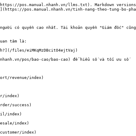
https://pos.manual.nhanh.vn/llms.txt). Markdown versions
](https://pos.manual.nhanh.vn/tinh-nang-theo-tung-bo-pha
người có quyền cao nhất. Tài khoản quyền "Giám đốc" cũng
uan tâm là:

h?](/files/eiMKqMzDBcitO4ejtVaj)

nhanh.vn/pos/bao-cao/bao-cao) để hiểu số và tối ưu số

ort/revenue/index)

r/index)

rder/success)

il/index)

esale/index)

customer/index)
