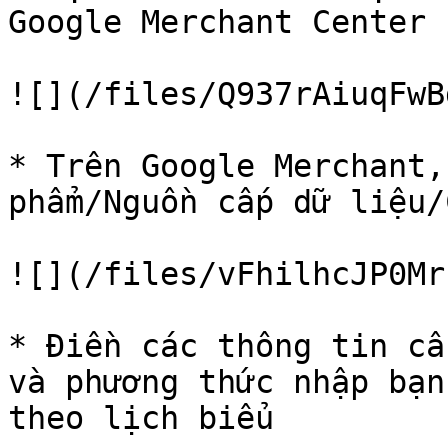
Google Merchant Center

![](/files/Q937rAiuqFwB
* Trên Google Merchant,
phẩm/Nguồn cấp dữ liệu/
![](/files/vFhilhcJP0Mr
* Điền các thông tin cầ
và phương thức nhập bạn
theo lịch biểu
