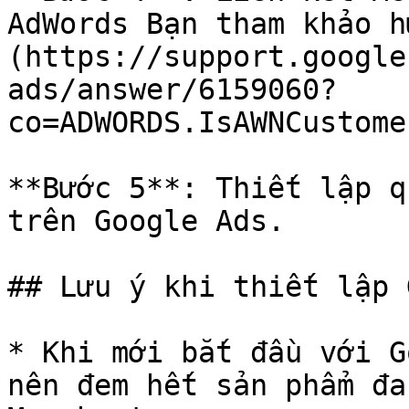
AdWords Bạn tham khảo h
(https://support.google
ads/answer/6159060?
co=ADWORDS.IsAWNCustome
**Bước 5**: Thiết lập q
trên Google Ads.

## Lưu ý khi thiết lập 
* Khi mới bắt đầu với G
nên đem hết sản phẩm đa