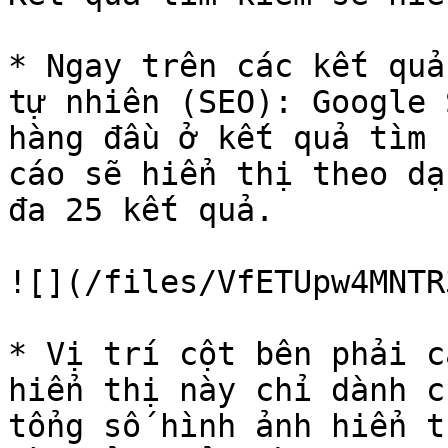
* Ngay trên các kết quả
tự nhiên (SEO): Google 
hàng đầu ở kết quả tìm 
cáo sẽ hiển thị theo dạ
đa 25 kết quả.

![](/files/VfETUpw4MNTR
* Vị trí cột bên phải c
hiển thị này chỉ dành c
tổng số hình ảnh hiển t