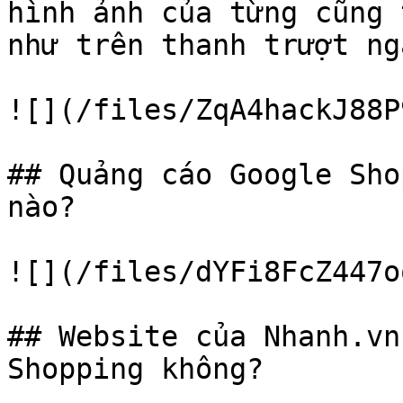
hình ảnh của từng cũng 
như trên thanh trượt nga
![](/files/ZqA4hackJ88P
## Quảng cáo Google Sho
nào?

![](/files/dYFi8FcZ447o
## Website của Nhanh.vn
Shopping không?
