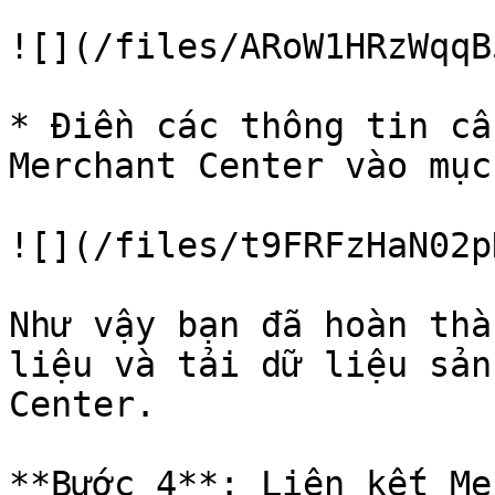
![](/files/ARoW1HRzWqqB
* Điền các thông tin cầ
Merchant Center vào mục
![](/files/t9FRFzHaN02p
Như vậy bạn đã hoàn thà
liệu và tải dữ liệu sản
Center.

**Bước 4**: Liên kết Me