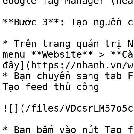
Google Tag Manager (head
**Bước 3**: Tạo nguồn c
* Trên trang quản trị N
menu **Website** > **Cà
đây](https://nhanh.vn/w
* Bạn chuyển sang tab F
Tạo feed thủ công

![](/files/VDcsrLM57o5c
* Bạn bấm vào nút Tạo f