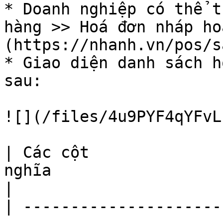
* Doanh nghiệp có thể t
hàng >> Hoá đơn nháp ho
(https://nhanh.vn/pos/s
* Giao diện danh sách h
sau:

![](/files/4u9PYF4qYFvL
| Các cột              
nghĩa                                                                                                                    
|

| ---------------------