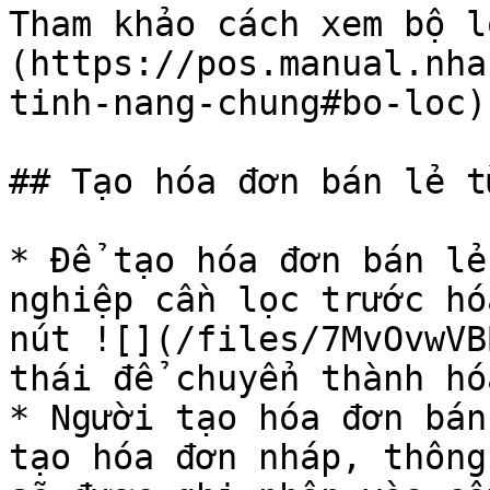
Tham khảo cách xem bộ l
(https://pos.manual.nha
tinh-nang-chung#bo-loc)

## Tạo hóa đơn bán lẻ t
* Để tạo hóa đơn bán lẻ
nghiệp cần lọc trước hó
nút ![](/files/7MvOvwVB
thái để chuyển thành hó
* Người tạo hóa đơn bán
tạo hóa đơn nháp, thông