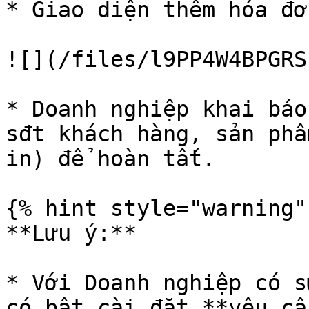
* Giao diện thêm hóa đơ
![](/files/l9PP4W4BPGRS
* Doanh nghiệp khai báo
sđt khách hàng, sản phẩ
in) để hoàn tất.

{% hint style="warning" 
**Lưu ý:**

* Với Doanh nghiệp có s
có bật cài đặt **yêu cầ