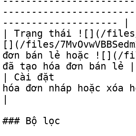
-----------------------
-----------------------
-------------------- |

| Trạng thái ![](/files
[](/files/7MvOvwVBBSedm
đơn bán lẻ hoặc ![](/fi
đã tạo hóa đơn bán lẻ |

| Cài đặt              
hóa đơn nháp hoặc xóa hóa đơn nháp                                               
|

### Bộ lọc
