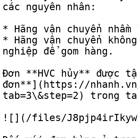
các nguyên nhân:

* Hãng vận chuyển nhầm 
* Hãng vận chuyển không
nghiệp để gom hàng.

Đơn **HVC hủy** được tậ
đơn**](https://nhanh.vn
tab=3\&step=2) trong ta
![](/files/J8pjp4irIkyw